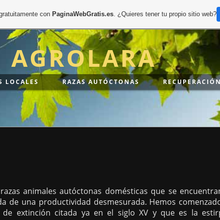
 gratuitamente con
PaginaWebGratis.es
. ¿Quieres tener tu propio sitio web?
N AGROLARA
S LOCALES
RAZAS AUTÓCTONAS
RECUPERACIÓN
e razas animales autóctonas domésticas que se encuentr
ueda de una productividad desmesurada. Hemos comenzado
 de extinción citada ya en el siglo XV y que es la est